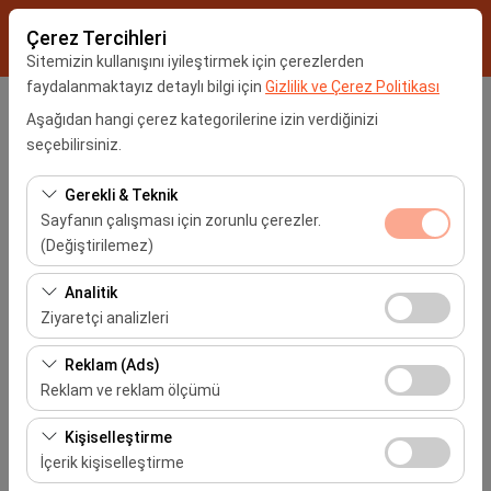
Çerez Tercihleri
Sitemizin kullanışını iyileştirmek için çerezlerden
faydalanmaktayız detaylı bilgi için
Gizlilik ve Çerez Politikası
Araç Alış Yeri
Aşağıdan hangi çerez kategorilerine izin verdiğinizi
seçebilirsiniz.
İstanbul Sabiha Gökçen Havalimanı -SAW
Gerekli & Teknik
Sayfanın çalışması için zorunlu çerezler.
Farklı yerde bırakmak istiyorum
(Değiştirilemez)
Araç Alım Tarihi
Bu çerezler sitenin doğru şekilde çalışması, güvenlik,
Analitik
oturum yönetimi ve temel işlevler için gereklidir. Devre
Ziyaretçi analizleri
09:00
dışı bırakılamaz.
Bu çerezler, sitemizin nasıl kullanıldığını (ziyaretçi sayısı,
Reklam (Ads)
Araç Teslim Tarihi
en çok ziyaret edilen sayfalar, kullanıcı davranışları)
Reklam ve reklam ölçümü
analiz etmemizi sağlar. Bu veriler, web sitesi
09:00
Bu çerezler, size ilgi alanlarınıza uygun kişiselleştirilmiş
performansını ölçmek ve kullanıcı deneyimini sürekli
Kişiselleştirme
reklamlar göstermemize ve reklam kampanyalarımızın
iyileştirmek için kullanılır.
İçerik kişiselleştirme
etkinliğini (gösterim sayısı, tıklama oranı) ölçmemize
Araçları Listele