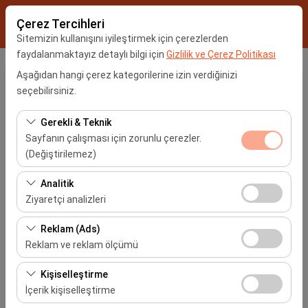
Çerez Tercihleri
Sitemizin kullanışını iyileştirmek için çerezlerden
faydalanmaktayız detaylı bilgi için
Gizlilik ve Çerez Politikası
Aşağıdan hangi çerez kategorilerine izin verdiğinizi
Rezervasyonum
seçebilirsiniz.
Gerekli & Teknik
Lütfen Rezervasyon numaranızı ve Rezervasyon sırasında
Sayfanın çalışması için zorunlu çerezler.
belirttiğiniz e-mail adresini giriniz.
(Değiştirilemez)
Rezervasyon No
Bu çerezler sitenin doğru şekilde çalışması, güvenlik,
Analitik
oturum yönetimi ve temel işlevler için gereklidir. Devre
Ziyaretçi analizleri
E-Posta Adresiniz
dışı bırakılamaz.
Bu çerezler, sitemizin nasıl kullanıldığını (ziyaretçi sayısı,
Reklam (Ads)
en çok ziyaret edilen sayfalar, kullanıcı davranışları)
Reklam ve reklam ölçümü
analiz etmemizi sağlar. Bu veriler, web sitesi
Bu çerezler, size ilgi alanlarınıza uygun kişiselleştirilmiş
performansını ölçmek ve kullanıcı deneyimini sürekli
Kişiselleştirme
Rezervasyonum
reklamlar göstermemize ve reklam kampanyalarımızın
iyileştirmek için kullanılır.
İçerik kişiselleştirme
etkinliğini (gösterim sayısı, tıklama oranı) ölçmemize