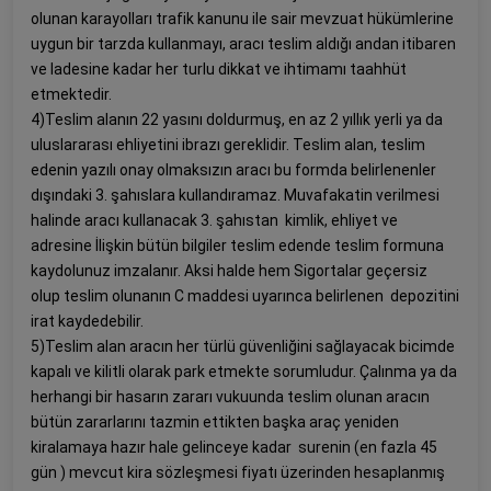
olunan karayolları trafik kanunu ile sair mevzuat hükümlerine
uygun bir tarzda kullanmayı, aracı teslim aldığı andan itibaren
ve ladesine kadar her turlu dikkat ve ihtimamı taahhüt
etmektedir.
4)Teslim alanın 22 yasını doldurmuş, en az 2 yıllık yerli ya da
uluslararası ehliyetini ibrazı gereklidir. Teslim alan, teslim
edenin yazılı onay olmaksızın aracı bu formda belirlenenler
dışındaki 3. şahıslara kullandıramaz. Muvafakatin verilmesi
halinde aracı kullanacak 3. şahıstan kimlik, ehliyet ve
adresine İlişkin bütün bilgiler teslim edende teslim formuna
kaydolunuz imzalanır. Aksi halde hem Sigortalar geçersiz
olup teslim olunanın C maddesi uyarınca belirlenen depozitini
irat kaydedebilir.
5)Teslim alan aracın her türlü güvenliğini sağlayacak bicimde
kapalı ve kilitli olarak park etmekte sorumludur. Çalınma ya da
herhangi bir hasarın zararı vukuunda teslim olunan aracın
bütün zararlarını tazmin ettikten başka araç yeniden
kiralamaya hazır hale gelinceye kadar surenin (en fazla 45
gün ) mevcut kira sözleşmesi fiyatı üzerinden hesaplanmış