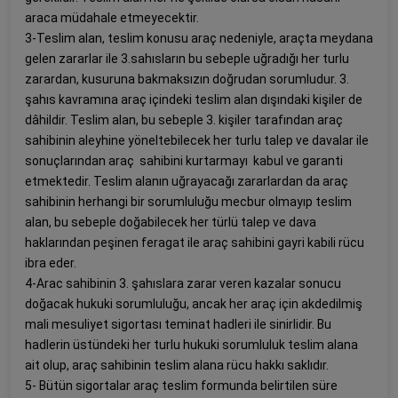
araca müdahale etmeyecektir.
3-Teslim alan, teslim konusu araç nedeniyle, araçta meydana
gelen zararlar ile 3.sahısların bu sebeple uğradığı her turlu
zarardan, kusuruna bakmaksızın doğrudan sorumludur. 3.
şahıs kavramına araç içindeki teslim alan dışındaki kişiler de
dâhildir. Teslim alan, bu sebeple 3. kişiler tarafından araç
sahibinin aleyhine yöneltebilecek her turlu talep ve davalar ile
sonuçlarından araç sahibini kurtarmayı kabul ve garanti
etmektedir. Teslim alanın uğrayacağı zararlardan da araç
sahibinin herhangi bir sorumluluğu mecbur olmayıp teslim
alan, bu sebeple doğabilecek her türlü talep ve dava
haklarından peşinen feragat ile araç sahibini gayri kabili rücu
ibra eder.
4-Arac sahibinin 3. şahıslara zarar veren kazalar sonucu
doğacak hukuki sorumluluğu, ancak her araç için akdedilmiş
mali mesuliyet sigortası teminat hadleri ile sinirlidir. Bu
hadlerin üstündeki her turlu hukuki sorumluluk teslim alana
ait olup, araç sahibinin teslim alana rücu hakkı saklıdır.
5- Bütün sigortalar araç teslim formunda belirtilen süre