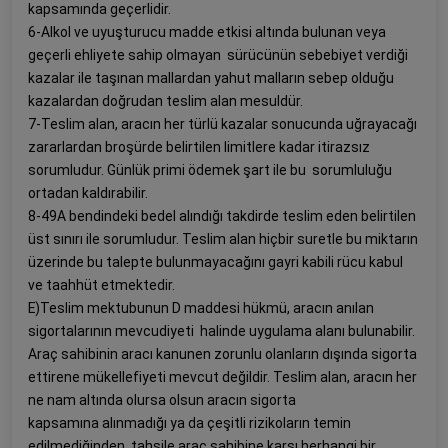
kapsamında geçerlidir.
6-Alkol ve uyuşturucu madde etkisi altında bulunan veya
geçerli ehliyete sahip olmayan sürücünün sebebiyet verdiği
kazalar ile taşınan mallardan yahut malların sebep olduğu
kazalardan doğrudan teslim alan mesuldür.
7-Teslim alan, aracın her türlü kazalar sonucunda uğrayacağı
zararlardan broşürde belirtilen limitlere kadar itirazsız
sorumludur. Günlük primi ödemek şart ile bu sorumluluğu
ortadan kaldırabilir.
8-49A bendindeki bedel alındığı takdirde teslim eden belirtilen
üst sınırı ile sorumludur. Teslim alan hiçbir suretle bu miktarın
üzerinde bu talepte bulunmayacağını gayri kabili rücu kabul
ve taahhüt etmektedir.
E)Teslim mektubunun D maddesi hükmü, aracın anılan
sigortalarının mevcudiyeti halinde uygulama alanı bulunabilir.
Araç sahibinin aracı kanunen zorunlu olanların dışında sigorta
ettirene mükellefiyeti mevcut değildir. Teslim alan, aracın her
ne nam altında olursa olsun aracın sigorta
kapsamına alınmadığı ya da çeşitli rizikoların temin
edilmediğinden, tahsile araç sahibine karşı herhangi bir