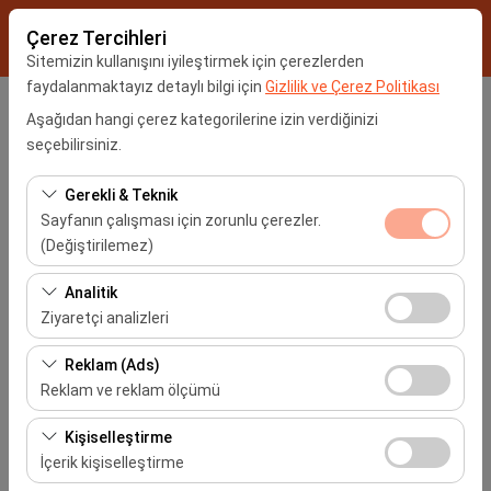
Çerez Tercihleri
Sitemizin kullanışını iyileştirmek için çerezlerden
faydalanmaktayız detaylı bilgi için
Gizlilik ve Çerez Politikası
Araç Alış Yeri
Aşağıdan hangi çerez kategorilerine izin verdiğinizi
seçebilirsiniz.
İstanbul Sabiha Gökçen Havalimanı -SAW
Gerekli & Teknik
Sayfanın çalışması için zorunlu çerezler.
Farklı yerde bırakmak istiyorum
(Değiştirilemez)
Araç Alım Tarihi
Bu çerezler sitenin doğru şekilde çalışması, güvenlik,
Analitik
oturum yönetimi ve temel işlevler için gereklidir. Devre
Ziyaretçi analizleri
09:00
dışı bırakılamaz.
Bu çerezler, sitemizin nasıl kullanıldığını (ziyaretçi sayısı,
Reklam (Ads)
Araç Teslim Tarihi
en çok ziyaret edilen sayfalar, kullanıcı davranışları)
Reklam ve reklam ölçümü
analiz etmemizi sağlar. Bu veriler, web sitesi
09:00
Bu çerezler, size ilgi alanlarınıza uygun kişiselleştirilmiş
performansını ölçmek ve kullanıcı deneyimini sürekli
Kişiselleştirme
reklamlar göstermemize ve reklam kampanyalarımızın
iyileştirmek için kullanılır.
İçerik kişiselleştirme
etkinliğini (gösterim sayısı, tıklama oranı) ölçmemize
Araçları Listele