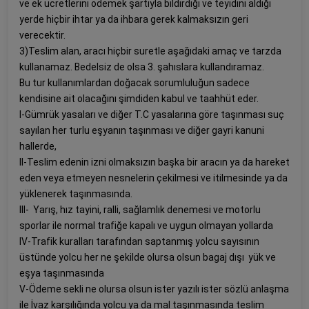
ve ek ücretlerini ödemek şartıyla bildirdiği ve teyidini aldığı
yerde hiçbir ihtar ya da ihbara gerek kalmaksızın geri
verecektir.
3)Teslim alan, aracı hiçbir suretle aşağıdaki amaç ve tarzda
kullanamaz. Bedelsiz de olsa 3. şahıslara kullandıramaz.
Bu tur kullanımlardan doğacak sorumluluğun sadece
kendisine ait olacağını şimdiden kabul ve taahhüt eder.
I-Gümrük yasaları ve diğer T.C yasalarına göre taşınması suç
sayılan her turlu eşyanın taşınması ve diğer gayri kanuni
hallerde,
II-Teslim edenin izni olmaksızın başka bir aracın ya da hareket
eden veya etmeyen nesnelerin çekilmesi ve itilmesinde ya da
yüklenerek taşınmasında.
lll- Yarış, hız tayini, ralli, sağlamlık denemesi ve motorlu
sporlar ile normal trafiğe kapalı ve uygun olmayan yollarda
IV-Trafik kuralları tarafından saptanmış yolcu sayısının
üstünde yolcu her ne şekilde olursa olsun bagaj dışı yük ve
eşya taşınmasında
V-Ödeme sekli ne olursa olsun ister yazılı ister sözlü anlaşma
ile İvaz karşılığında yolcu ya da mal taşınmasında teslim