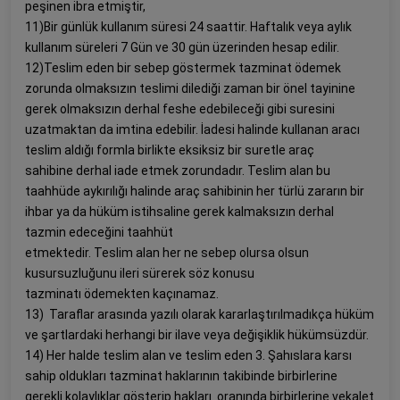
peşinen ibra etmiştir,
11)Bir günlük kullanım süresi 24 saattir. Haftalık veya aylık
kullanım süreleri 7 Gün ve 30 gün üzerinden hesap edilir.
12)Teslim eden bir sebep göstermek tazminat ödemek
zorunda olmaksızın teslimi dilediği zaman bir önel tayinine
gerek olmaksızın derhal feshe edebileceği gibi suresini
uzatmaktan da imtina edebilir. İadesi halinde kullanan aracı
teslim aldığı formla birlikte eksiksiz bir suretle araç
sahibine derhal iade etmek zorundadır. Teslim alan bu
taahhüde aykırılığı halinde araç sahibinin her türlü zararın bir
ihbar ya da hüküm istihsaline gerek kalmaksızın derhal
tazmin edeceğini taahhüt
etmektedir. Teslim alan her ne sebep olursa olsun
kusursuzluğunu ileri sürerek söz konusu
tazminatı ödemekten kaçınamaz.
13) Taraflar arasında yazılı olarak kararlaştırılmadıkça hüküm
ve şartlardaki herhangi bir ilave veya değişiklik hükümsüzdür.
14) Her halde teslim alan ve teslim eden 3. Şahıslara karsı
sahip oldukları tazminat haklarının takibinde birbirlerine
gerekli kolaylıklar gösterip hakları oranında birbirlerine vekalet