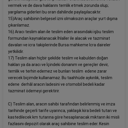
vermek ve de dava haklarını temlik etmek zorunda olup;
yargılama giderleri bu oran dahilinde paylaşılacaktır.
15)Araç sahibinin belgesel izni olmaksızın araçlar yurt dışına
çıkarılamaz.
16) Aracı teslim alan ile teslim eden arasındaki işbu teslim
formundan kaynaklanacak İhlaller ile alacak ve tazminat
davaları ve icra takiplerinde Bursa mahkeme Icra daireler
yetkilidir.
17) Teslim alan hiçbir şekilde teslim ve kabulden doğan
hakları ya da aracı ve İçindeki donanım ve gereçler devir,
temlik ve terhin edemez ve bunları teslim edene zarar
verecek biçimde kullanamaz. Bu taahhüde aykırılık, teslim
edene derhâl aracın ladesini ve otomobil bedeli kadar
tazminat ödemeyi gerektirir.
C) Teslim alan, aracın sahibi tarafından belirlenmiş ve imza
tarihinde geçerli tarife uyarınca, yaklaşık kira bedeli tutarı ve
kastedilecek km tutarına göre hesaplanacak miktarın iki misli
fazlasını depozit olarak araç sahibine teslim eder. Kesin