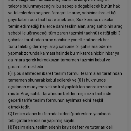
talepte bulunmayacağını, bu sebeple doğabilecek bütün hak
ve taleplerden peşinen feragat ile araç, sahibine ibra ettiği
gayri kabili rücu taahhüt etmektedir, Söz konusu rizikolar
temin edilmediği hallerde dahi teslim alan, araç sahibinin araç
sebebi ile uğrayacağı tüm zararı tazmini taahhüt ettiği gibi 3
şahıslar tarafından araç sahibine yönelte bilinecek her
türlü talebi gidermeyi, araç sahibine 3. şahıslara ödeme
yapmak zorunda kalması halinde bu miktarda hiçbir ihbar ya
da ihtara gerek kalmaksızın tamamen tazmini kabul ve
garanti etmektedir.
F) lş bu sahifeden ibaret teslim formu, teslim alan tarafından
tamamen okunarak kabul edilerek ve (81) hükmünde
açıklanan muayene ve kontrol yapıldıktan sonra imzalan
mistir. Araç sahibi tarafından belirlenmiş imza tarihinde
geçerli tarife teslim formunun ayrılmaz ekini teşkil
etmektedir.
G)Teslim alanın bu formda bildirdiği adreslere yapılacak
tebligatlar kendisine yapılmış sayılır.
H)Teslim alan, teslim edenin kayıt defter ve tutarları delil