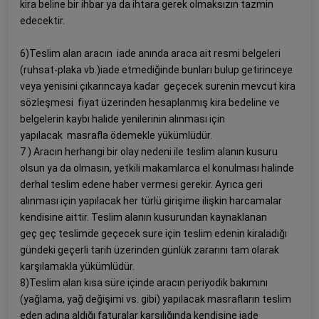
kira beline bir ihbar ya da ihtara gerek olmaksızın tazmin
edecektir.
6)Teslim alan aracın iade anında araca ait resmi belgeleri
(ruhsat-plaka vb.)iade etmediğinde bunları bulup getirinceye
veya yenisini çıkarıncaya kadar geçecek surenin mevcut kira
sözleşmesi fiyat üzerinden hesaplanmış kira bedeline ve
belgelerin kaybı halide yenilerinin alınması için
yapılacak masrafla ödemekle yükümlüdür.
7 ) Aracın herhangi bir olay nedeni ile teslim alanın kusuru
olsun ya da olmasın, yetkili makamlarca el konulması halinde
derhal teslim edene haber vermesi gerekir. Ayrıca geri
alınması için yapılacak her türlü girişime ilişkin harcamalar
kendisine aittir. Teslim alanın kusurundan kaynaklanan
geç geç teslimde geçecek sure için teslim edenin kiraladığı
gündeki geçerli tarih üzerinden günlük zararını tam olarak
karşılamakla yükümlüdür.
8)Teslim alan kısa süre içinde aracın periyodik bakımını
(yağlama, yağ değişimi vs. gibi) yapılacak masrafların teslim
eden adına aldığı faturalar karşılığında kendisine iade