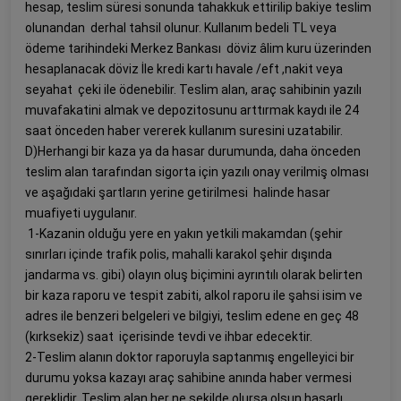
hesap, teslim süresi sonunda tahakkuk ettirilip bakiye teslim
olunandan derhal tahsil olunur. Kullanım bedeli TL veya
ödeme tarihindeki Merkez Bankası döviz âlim kuru üzerinden
hesaplanacak döviz İle kredi kartı havale /eft ,nakit veya
seyahat çeki ile ödenebilir. Teslim alan, araç sahibinin yazılı
muvafakatini almak ve depozitosunu arttırmak kaydı ile 24
saat önceden haber vererek kullanım suresini uzatabilir.
D)Herhangi bir kaza ya da hasar durumunda, daha önceden
teslim alan tarafından sigorta için yazılı onay verilmiş olması
ve aşağıdaki şartların yerine getirilmesi halinde hasar
muafiyeti uygulanır.
1-Kazanin olduğu yere en yakın yetkili makamdan (şehir
sınırları içinde trafik polis, mahalli karakol şehir dışında
jandarma vs. gibi) olayın oluş biçimini ayrıntılı olarak belirten
bir kaza raporu ve tespit zabiti, alkol raporu ile şahsi isim ve
adres ile benzeri belgeleri ve bilgiyi, teslim edene en geç 48
(kırksekiz) saat içerisinde tevdi ve ihbar edecektir.
2-Teslim alanın doktor raporuyla saptanmış engelleyici bir
durumu yoksa kazayı araç sahibine anında haber vermesi
gereklidir. Teslim alan her ne şekilde olursa olsun hasarlı