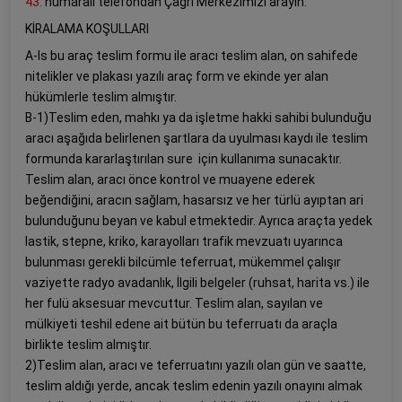
43.
numaralı telefondan Çağrı Merkezimizi arayın.
KİRALAMA KOŞULLARI
A-Is bu araç teslim formu ile aracı teslim alan, on sahifede
nitelikler ve plakası yazılı araç form ve ekinde yer alan
hükümlerle teslim almıştır.
B-1)Teslim eden, mahkı ya da işletme hakki sahibi bulunduğu
aracı aşağıda belirlenen şartlara da uyulması kaydı ile teslim
formunda kararlaştırılan sure için kullanıma sunacaktır.
Teslim alan, aracı önce kontrol ve muayene ederek
beğendiğini, aracın sağlam, hasarsız ve her türlü ayıptan ari
bulunduğunu beyan ve kabul etmektedir. Ayrıca araçta yedek
lastik, stepne, kriko, karayolları trafik mevzuatı uyarınca
bulunması gerekli bilcümle teferruat, mükemmel çalışır
vaziyette radyo avadanlık, İlgili belgeler (ruhsat, harita vs.) ile
her fulü aksesuar mevcuttur. Teslim alan, sayılan ve
mülkiyeti teshil edene ait bütün bu teferruatı da araçla
birlikte teslim almıştır.
2)Teslim alan, aracı ve teferruatını yazılı olan gün ve saatte,
teslim aldığı yerde, ancak teslim edenin yazılı onayını almak