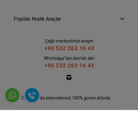
Popüler Kiralık Araçlar
Çağrı merkezimizi arayın
+90 532 263 16 43
Whatsapp'tan destek alın
+90 532 263 16 43
CARMOD'da ödemeleriniz 100% güven altında.