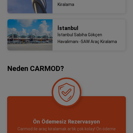
Kiralama
İstanbul
İstanbul Sabiha Gökçen
Havalimanı -SAW Araç Kiralama
Neden CARMOD?
Ön Ödemesiz Rezervasyon
Carmod ile araç kiralamak artık çok kolay! Ön ödeme