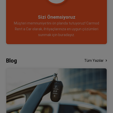
Sizi Önemsiyoruz
Müşteri memnuniyetini ön planda tutuyoruz! Carmod
Rent a Car olarak, ihtiyaçlarınıza en uygun çözümleri
sunmak için buradayız.
Blog
Tüm Yazılar