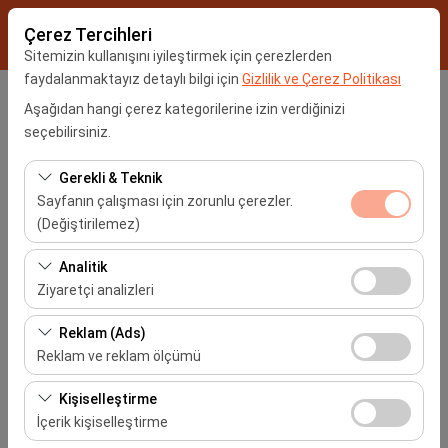
Çerez Tercihleri
Sitemizin kullanışını iyileştirmek için çerezlerden
faydalanmaktayız detaylı bilgi için
Gizlilik ve Çerez Politikası
Araç Alış Yeri
Aşağıdan hangi çerez kategorilerine izin verdiğinizi
seçebilirsiniz.
İstanbul Sabiha Gökçen Havalimanı -SAW
Gerekli & Teknik
Sayfanın çalışması için zorunlu çerezler.
Farklı yerde bırakmak istiyorum
(Değiştirilemez)
Araç Alım Tarihi
Bu çerezler sitenin doğru şekilde çalışması, güvenlik,
Analitik
oturum yönetimi ve temel işlevler için gereklidir. Devre
Ziyaretçi analizleri
09:00
dışı bırakılamaz.
Bu çerezler, sitemizin nasıl kullanıldığını (ziyaretçi sayısı,
Reklam (Ads)
Araç Teslim Tarihi
en çok ziyaret edilen sayfalar, kullanıcı davranışları)
Reklam ve reklam ölçümü
analiz etmemizi sağlar. Bu veriler, web sitesi
09:00
Bu çerezler, size ilgi alanlarınıza uygun kişiselleştirilmiş
performansını ölçmek ve kullanıcı deneyimini sürekli
Kişiselleştirme
reklamlar göstermemize ve reklam kampanyalarımızın
iyileştirmek için kullanılır.
İçerik kişiselleştirme
etkinliğini (gösterim sayısı, tıklama oranı) ölçmemize
Araçları Listele