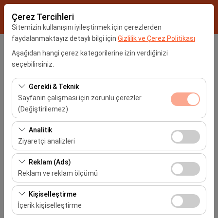
Çerez Tercihleri
Sitemizin kullanışını iyileştirmek için çerezlerden
faydalanmaktayız detaylı bilgi için
Gizlilik ve Çerez Politikası
Araç Alış Yeri
Aşağıdan hangi çerez kategorilerine izin verdiğinizi
seçebilirsiniz.
İstanbul Sabiha Gökçen Havalimanı -SAW
Gerekli & Teknik
Sayfanın çalışması için zorunlu çerezler.
Farklı yerde bırakmak istiyorum
(Değiştirilemez)
Araç Alım Tarihi
Bu çerezler sitenin doğru şekilde çalışması, güvenlik,
Analitik
oturum yönetimi ve temel işlevler için gereklidir. Devre
Ziyaretçi analizleri
09:00
dışı bırakılamaz.
Bu çerezler, sitemizin nasıl kullanıldığını (ziyaretçi sayısı,
Reklam (Ads)
Araç Teslim Tarihi
en çok ziyaret edilen sayfalar, kullanıcı davranışları)
Reklam ve reklam ölçümü
analiz etmemizi sağlar. Bu veriler, web sitesi
09:00
Bu çerezler, size ilgi alanlarınıza uygun kişiselleştirilmiş
performansını ölçmek ve kullanıcı deneyimini sürekli
Kişiselleştirme
reklamlar göstermemize ve reklam kampanyalarımızın
iyileştirmek için kullanılır.
İçerik kişiselleştirme
etkinliğini (gösterim sayısı, tıklama oranı) ölçmemize
Araçları Listele