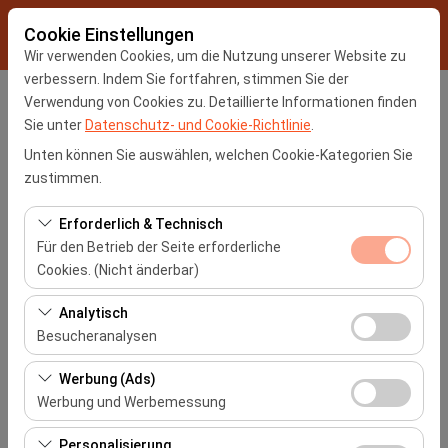
Cookie Einstellungen
Wir verwenden Cookies, um die Nutzung unserer Website zu
verbessern. Indem Sie fortfahren, stimmen Sie der
Verwendung von Cookies zu. Detaillierte Informationen finden
Abholstation
Sie unter
Datenschutz- und Cookie-Richtlinie
.
İstanbul Sabiha Gokcen Flughafen -SAW
Unten können Sie auswählen, welchen Cookie-Kategorien Sie
zustimmen.
Eine andere Rückgabestation auswählen
Erforderlich & Technisch
Für den Betrieb der Seite erforderliche
Abholdatum & Zeit
Cookies. (Nicht änderbar)
09:00
Diese Cookies sind für das ordnungsgemäße
Analytisch
Funktionieren der Website, die Sicherheit, die
Besucheranalysen
Rückgabedatum & Zeit
Sitzungsverwaltung und grundlegende Funktionen
Diese Cookies ermöglichen es uns, zu analysieren, wie
erforderlich. Sie können nicht deaktiviert werden.
Werbung (Ads)
09:00
unsere Website genutzt wird (Besucherzahl,
Werbung und Werbemessung
meistbesuchte Seiten, Nutzerverhalten). Diese Daten
Diese Cookies ermöglichen es uns, Ihnen auf Ihre
werden verwendet, um die Leistung der Website zu
Autos Auflisten
Personalisierung