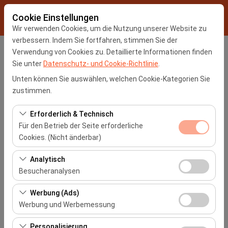
Cookie Einstellungen
Wir verwenden Cookies, um die Nutzung unserer Website zu
verbessern. Indem Sie fortfahren, stimmen Sie der
Verwendung von Cookies zu. Detaillierte Informationen finden
Abholstation
Sie unter
Datenschutz- und Cookie-Richtlinie
.
İstanbul Sabiha Gokcen Flughafen -SAW
Unten können Sie auswählen, welchen Cookie-Kategorien Sie
zustimmen.
Eine andere Rückgabestation auswählen
Erforderlich & Technisch
Für den Betrieb der Seite erforderliche
Abholdatum & Zeit
Cookies. (Nicht änderbar)
09:00
Diese Cookies sind für das ordnungsgemäße
Analytisch
Funktionieren der Website, die Sicherheit, die
Besucheranalysen
Rückgabedatum & Zeit
Sitzungsverwaltung und grundlegende Funktionen
Diese Cookies ermöglichen es uns, zu analysieren, wie
erforderlich. Sie können nicht deaktiviert werden.
Werbung (Ads)
09:00
unsere Website genutzt wird (Besucherzahl,
Werbung und Werbemessung
meistbesuchte Seiten, Nutzerverhalten). Diese Daten
Diese Cookies ermöglichen es uns, Ihnen auf Ihre
werden verwendet, um die Leistung der Website zu
Autos Auflisten
Personalisierung