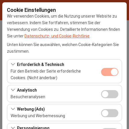
Cookie Einstellungen
Wir verwenden Cookies, um die Nutzung unserer Website zu
verbessern. Indem Sie fortfahren, stimmen Sie der
Verwendung von Cookies zu. Detaillierte Informationen finden
Abholstation
Sie unter
Datenschutz- und Cookie-Richtlinie
.
İstanbul Sabiha Gokcen Flughafen -SAW
Unten können Sie auswählen, welchen Cookie-Kategorien Sie
zustimmen.
Eine andere Rückgabestation auswählen
Erforderlich & Technisch
Für den Betrieb der Seite erforderliche
Abholdatum & Zeit
Cookies. (Nicht änderbar)
09:00
Diese Cookies sind für das ordnungsgemäße
Analytisch
Funktionieren der Website, die Sicherheit, die
Besucheranalysen
Rückgabedatum & Zeit
Sitzungsverwaltung und grundlegende Funktionen
Diese Cookies ermöglichen es uns, zu analysieren, wie
erforderlich. Sie können nicht deaktiviert werden.
Werbung (Ads)
09:00
unsere Website genutzt wird (Besucherzahl,
Werbung und Werbemessung
meistbesuchte Seiten, Nutzerverhalten). Diese Daten
Diese Cookies ermöglichen es uns, Ihnen auf Ihre
werden verwendet, um die Leistung der Website zu
Autos Auflisten
Personalisierung