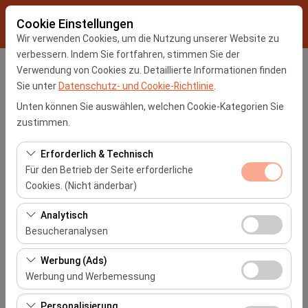
Cookie Einstellungen
Wir verwenden Cookies, um die Nutzung unserer Website zu
verbessern. Indem Sie fortfahren, stimmen Sie der
Verwendung von Cookies zu. Detaillierte Informationen finden
Abholstation
Sie unter
Datenschutz- und Cookie-Richtlinie
.
İstanbul Sabiha Gokcen Flughafen -SAW
Unten können Sie auswählen, welchen Cookie-Kategorien Sie
zustimmen.
Eine andere Rückgabestation auswählen
Erforderlich & Technisch
Für den Betrieb der Seite erforderliche
Abholdatum & Zeit
Cookies. (Nicht änderbar)
09:00
Diese Cookies sind für das ordnungsgemäße
Analytisch
Funktionieren der Website, die Sicherheit, die
Besucheranalysen
Rückgabedatum & Zeit
Sitzungsverwaltung und grundlegende Funktionen
Diese Cookies ermöglichen es uns, zu analysieren, wie
erforderlich. Sie können nicht deaktiviert werden.
Werbung (Ads)
09:00
unsere Website genutzt wird (Besucherzahl,
Werbung und Werbemessung
meistbesuchte Seiten, Nutzerverhalten). Diese Daten
Diese Cookies ermöglichen es uns, Ihnen auf Ihre
werden verwendet, um die Leistung der Website zu
Autos Auflisten
Personalisierung